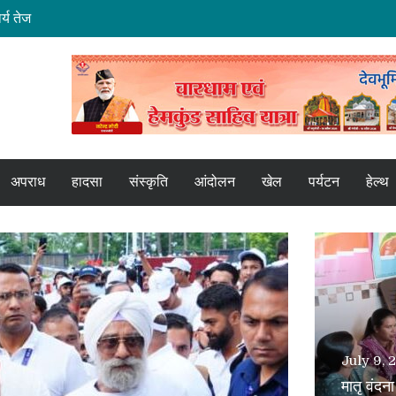
र्य तेज
र भेंट
रगति की समीक्षा की
ा प्रशासन अलर्ट
 कामः डाॅ. धन सिंह रावत
अपराध
हादसा
संस्कृति
आंदोलन
खेल
पर्यटन
हेल्थ
July 9, 
मातृ वंदन