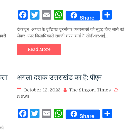
hare
Facebook
Twitter
Email
WhatsApp
Sha
Share
देहरादून, आपदा के दृष्टिगत दूरसंचार व्यवस्थाओं को सुदृढ़ किए जाने को
कारी
लेकर अपर जिलाधिकारी रामजी शरण शर्मा ने सीडीआरआई…
Read More
कता
अगला दशक उत्तराखंड का है: पीएम
October 12, 2023
The Singori Times
News
hare
Facebook
Twitter
Email
WhatsApp
Sha
Share
 को