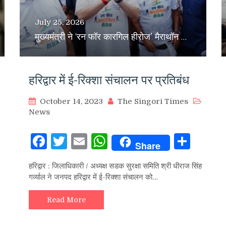
July 25, 2026
मुख्यमंत्री ने ‘रन फॉर कारगिल हीरोज’ मैराथॉन को दिखायी हरी झंडी
हरिद्वार में ई-रिक्शा संचालन पर प्रतिबंध
October 14, 2023
The Singori Times
News
Facebook
Twitter
Email
WhatsApp
Sha
Share
hare
हरिद्वार : जिलाधिकारी / अध्यक्ष सडक सुरक्षा समिति श्री धीराज सिंह
गर्व्याल ने जनपद हरिद्वार में ई-रिक्शा संचालन को…
Read More