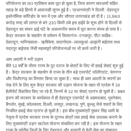
परियोजना का 90 प्रतिशत काम पूरा हो चुका है, जिस कारण चारधामों सहित
पहाड़ के बड़े हिस्से में आवाजाही सुगम हुई है। प्रधानमंत्री ने दिल्ली -देहरादून
इकोनॉमिक कॉरिडोर के रूप में एक और सौगात उत्तराखंड को दी है। 11,963
करोड़ रुपए की लागत से बने 210 किमी लंबे इस हाईवे के शुरू होने से दिल्ली से
देहरादून का सफर ढाई घंटे के अकल्पनीय समय में पूरा करना संभव हो पाया है।
केंद्र सरकार के सहयोग से वर्तमान में सितारगंज–टनकपुर, पौंटा साहिब–
देहरादून, भानियावाला– ऋषिकेश, काठगोदाम–लालकुआं–हल्द्वानी बाईपास तथा
रुद्रपुर बाईपास जैसी महत्वपूर्ण परियोजनाओं पर भी कार्य जारी है।
आम आदमी ने भरी उड़ान
बीते 12 वर्षों के भीतर राज्य के दूर दराज के क्षेत्रों के लिए भी हवाई सेवाएं शुरु हुई
हैं। केंद्र सरकार के सहयोग से राज्य के तीन बड़े एयरपोर्ट जॉलीग्रांट, पंतनगर
और पिथौरागढ़ का विस्तार किया जा चुका है। साथ ही आम आदमी के सपनों का
पंख देने के लिए शुरु केंद्र सरकार की उड़ान योजना के तहत भी प्रदेश में 18
हैलीपोर्ट विकसित किए जा रहे हैं, जिनमें से 12 पर सेवाएं प्रारंभ हो चुकी हैं। डबल
इंजन की सरकार के कार्यकाल में ही देहरादून एयरपोर्ट से अहमदाबाद, भुवनेश्वर,
बैंगलोर, मुंबई, कोलकाता, दिल्ली, जयपुर, लखनऊ, पुणे, कुल्लू जैसे शहरों के लिए
नियमित हवाई सेवा प्रारंभ हो चुकी है। इस बीच मुख्यमंत्री पुष्कर सिंह धामी के
नेतृत्व में प्रदेश सरकार राज्य के दूरस्थ क्षेत्रों तक हवाई सेवा उपलब्ध कराने के
लिए मुख्यमंत्री उड़न खटोला योजना संचालित कर रही है। इस योजना के तहत
राज्य के पर्वतीय जिलों के लिए देहरादून और हल्द्वानी से हेली सेवा का संचालन