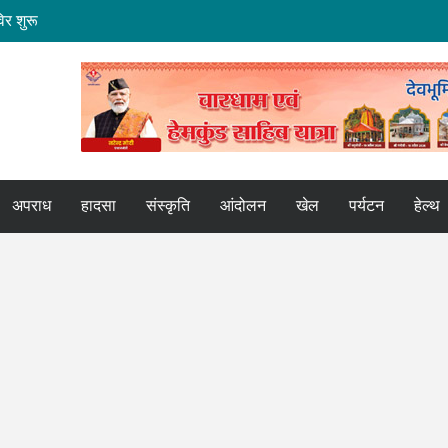
िर शुरू
 कामः डाॅ. धन सिंह रावत
र्य तेज
र भेंट
कपुर एक्सप्रेस
अपराध
हादसा
संस्कृति
आंदोलन
खेल
पर्यटन
हेल्थ