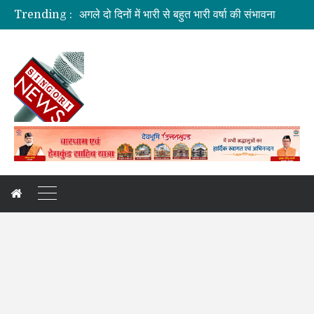
अगले दो दिनों में भारी से बहुत भारी वर्षा की संभावना
Trending :
दुःखदः वाहन दुर्घटनाग्रस्त, पांच की मौत
कौशल विकास एवं रोजगार से संबंधित योजनाओं की समीक्षा बैठक
जिलाधिकारी की अध्यक्षता में आयोजित हुई वन भूमि हस्तांतरण की बैठक
कांवड़ यात्रा: देखिए, नीलकंठ क्षेत्र की झलकियां