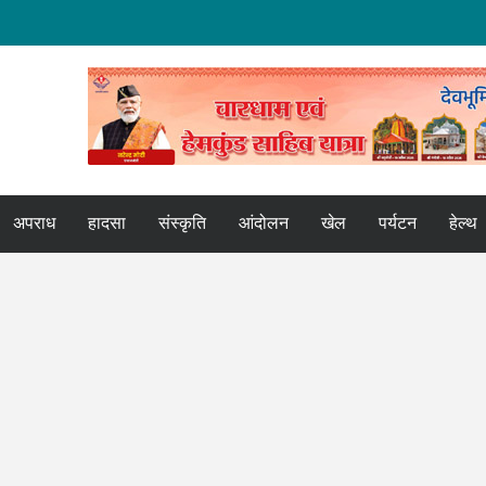
ी समीक्षा बैठक
मि हस्तांतरण की बैठक
ोर
वना
अपराध
हादसा
संस्कृति
आंदोलन
खेल
पर्यटन
हेल्थ