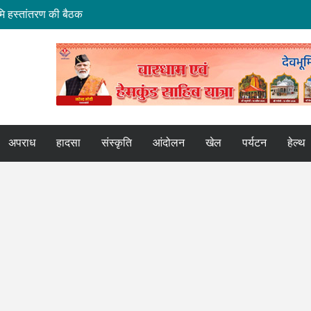
मि हस्तांतरण की बैठक
ोर
कपुर एक्सप्रेस
िर शुरू
ी समीक्षा बैठक
अपराध
हादसा
संस्कृति
आंदोलन
खेल
पर्यटन
हेल्थ