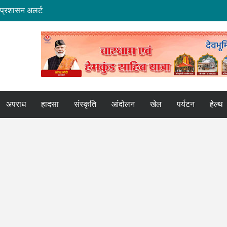
ा प्रशासन अलर्ट
ूरी: डीएम
CEO
ट्रपति उद्यान
रगति की समीक्षा की
अपराध
हादसा
संस्कृति
आंदोलन
खेल
पर्यटन
हेल्थ