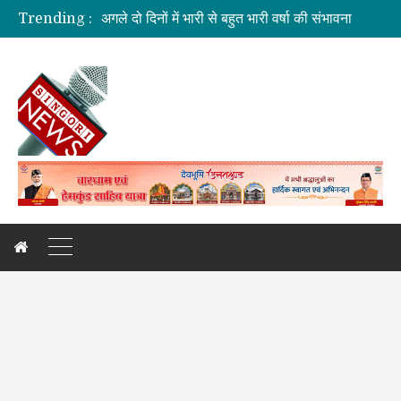
Trending :
अगले दो दिनों में भारी से बहुत भारी वर्षा की संभावना
दुःखदः वाहन दुर्घटनाग्रस्त, पांच की मौत
कौशल विकास एवं रोजगार से संबंधित योजनाओं की समीक्षा बैठक
जिलाधिकारी की अध्यक्षता में आयोजित हुई वन भूमि हस्तांतरण की बैठक
कांवड़ यात्रा: देखिए, नीलकंठ क्षेत्र की झलकियां