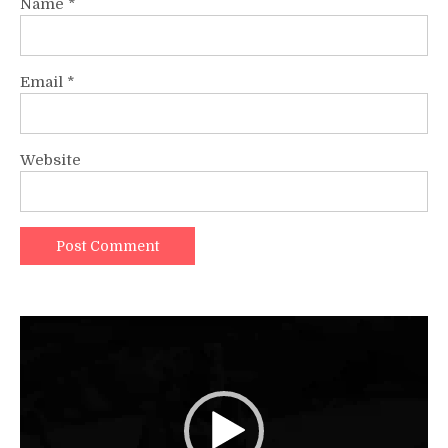
Name
*
Email
*
Website
Video
Player