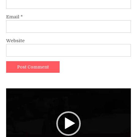
Email
*
Website
Video
Player