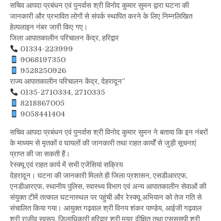
सचिव आपदा प्रबंधन एवं पुनर्वास श्री विनोद कुमार सुमन द्वारा घटना की
जानकारी और प्रभावित लोगों से संपर्क स्थापित करने के लिए निम्नलिखित
हेल्पलाइन नंबर जारी किए गए।
जिला आपातकालीन परिचालन केंद्र, हरिद्वार
01334-223999
9068197350
9528250926
राज्य आपातकालीन परिचालन केंद्र, देहरादून’’
0135-2710334, 2710335
8218867005
9058441404
सचिव आपदा प्रबंधन एवं पुनर्वास श्री विनोद कुमार सुमन ने बताया कि इन नंबरों
के माध्यम से मृतकों व घायलों की जानकारी तथा राहत कार्यों से जुड़ी सूचनाएं
प्राप्त की जा सकती हैं।
रेस्क्यू एवं राहत कार्य में सभी एजेंसियां सक्रिय
देहरादून। घटना की जानकारी मिलते ही जिला प्रशासन, एसडीआरएफ,
एनडीआरएफ, स्थानीय पुलिस, स्वास्थ्य विभाग एवं अन्य आपातकालीन सेवाओं की
संयुक्त टीमें तत्काल घटनास्थल पर पहुंची और रेस्क्यू अभियान को तेज गति से
संचालित किया गया। आयुक्त गढ़वाल श्री विनय शंकर पाण्डेय, आईजी गढ़वाल
श्री राजीव स्वरूप, जिलाधिकारी हरिद्वार श्री मयूर दीक्षित तथा एसससपी श्री