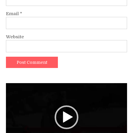
Email
*
Website
Video
Player