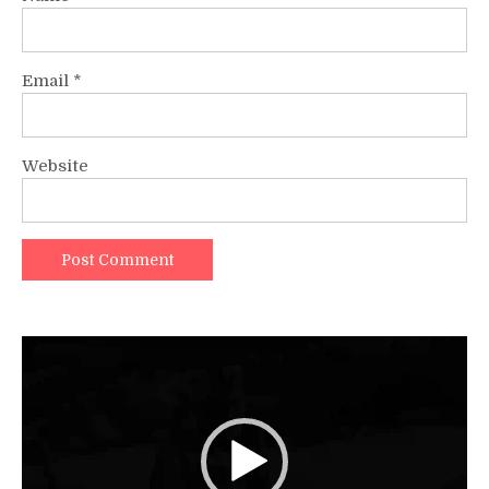
Email
*
Website
Video
Player