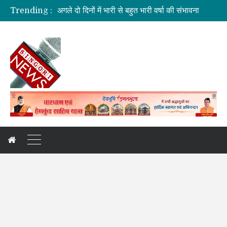
अगले दो दिनों में भारी से बहुत भारी वर्षा की संभावना
Trending :
दुःखदः वाहन दुर्घटनाग्रस्त, पांच की मौत
कौशल विकास एवं रोजगार से संबंधित योजनाओं की समीक्षा बैठक
जिलाधिकारी की अध्यक्षता में आयोजित हुई वन भूमि हस्तांतरण की बैठक
कांवड़ यात्रा: देखिए, नीलकंठ क्षेत्र की झलकियां