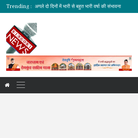
अगले दो दिनों में भारी से बहुत भारी वर्षा की संभावना
Trending :
दुःखदः वाहन दुर्घटनाग्रस्त, पांच की मौत
कौशल विकास एवं रोजगार से संबंधित योजनाओं की समीक्षा बैठक
जिलाधिकारी की अध्यक्षता में आयोजित हुई वन भूमि हस्तांतरण की बैठक
कांवड़ यात्रा: देखिए, नीलकंठ क्षेत्र की झलकियां