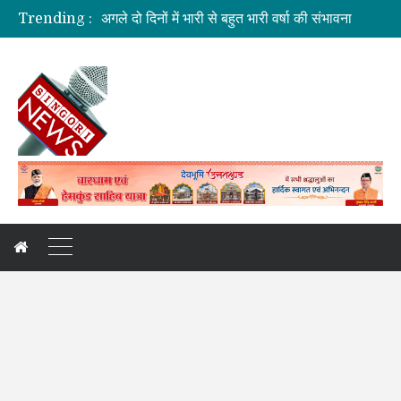
अगले दो दिनों में भारी से बहुत भारी वर्षा की संभावना
Trending :
दुःखदः वाहन दुर्घटनाग्रस्त, पांच की मौत
कौशल विकास एवं रोजगार से संबंधित योजनाओं की समीक्षा बैठक
जिलाधिकारी की अध्यक्षता में आयोजित हुई वन भूमि हस्तांतरण की बैठक
कांवड़ यात्रा: देखिए, नीलकंठ क्षेत्र की झलकियां