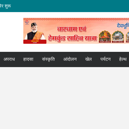
िर शुरू
 कामः डाॅ. धन सिंह रावत
र्य तेज
र भेंट
कपुर एक्सप्रेस
अपराध
हादसा
संस्कृति
आंदोलन
खेल
पर्यटन
हेल्थ