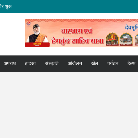
िर शुरू
 कामः डाॅ. धन सिंह रावत
र्य तेज
र भेंट
कपुर एक्सप्रेस
अपराध
हादसा
संस्कृति
आंदोलन
खेल
पर्यटन
हेल्थ