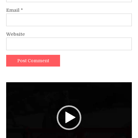
Email
*
Website
Video
Player